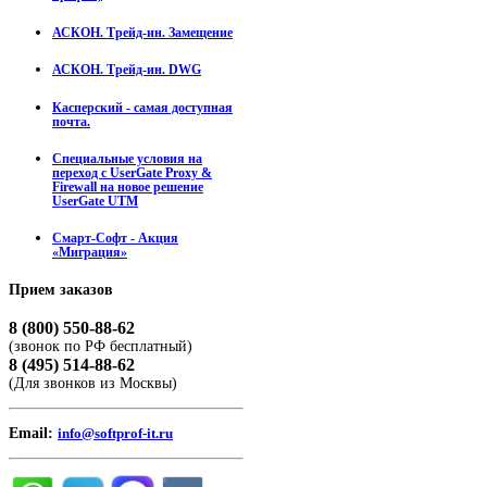
АСКОН. Трейд-ин. Замещение
АСКОН. Трейд-ин. DWG
Касперский - самая доступная
почта.
Специальные условия на
переход с UserGate Proxy &
Firewall на новое решение
UserGate UTM
Смарт-Софт - Акция
«Миграция»
Прием
заказов
8 (800) 550-88-62
(звонок по РФ бесплатный)
8 (495) 514-88-62
(Для звонков из Москвы)
Email:
info@softprof-it.ru