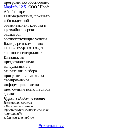
программное обеспечение
MapInfo 12.5
. ООО "Проф
Ай Ти", при
взаимодействии, показало
себя надежной
организацией, которая в
кратчайшие сроки
оказывает
соответствующие услуги.
Благодарим компанию
ООО «Проф Ай Ти», в
частности специалиста
Виталия, за
предоставленную
консультацию в
отношении выбора
программы, а так же за
своевременное
информирование на
протяжении всего периода
сделки.
Чуркин Вадим Львович
Помощник юриста
«Межрегиональный
юридический центр земельных
отношений»
г. Санкт-Петербург
Все отзывы >>