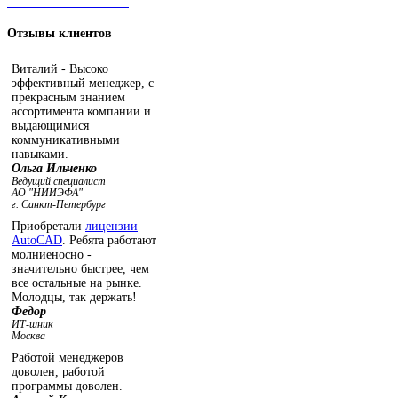
ЧАТ С ОПЕРАТОРОМ
Отзывы
клиентов
Виталий - Высоко
эффективный менеджер, с
прекрасным знанием
ассортимента компании и
выдающимися
коммуникативными
навыками.
Ольга Ильченко
Ведущий специалист
АО "НИИЭФА"
г. Санкт-Петербург
Приобретали
лицензии
AutoCAD
. Ребята работают
молниеносно -
значительно быстрее, чем
все остальные на рынке.
Молодцы, так держать!
Федор
ИТ-шник
Москва
Работой менеджеров
доволен, работой
программы доволен.