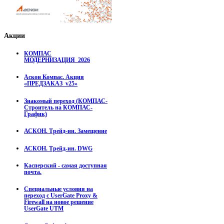
Акции
КОМПАС
МОДЕРНИЗАЦИЯ_2026
Аскон Компас. Акция
«ПРЕДЗАКАЗ_v25»
Знакомый переход (КОМПАС-
Строитель на КОМПАС-
График)
АСКОН. Трейд-ин. Замещение
АСКОН. Трейд-ин. DWG
Касперский - самая доступная
почта.
Специальные условия на
переход с UserGate Proxy &
Firewall на новое решение
UserGate UTM