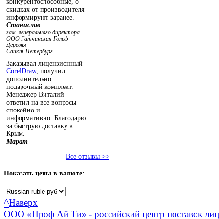
конкурентоспособные, о
скидках от производителя
информируют заранее.
Станислав
зам. генерального директора
ООО Гатчинская Гольф
Деревня
Санкт-Петербург
Заказывал лицензионный
CorelDraw
, получил
дополнительно
подарочный комплект.
Менеджер Виталий
ответил на все вопросы
спокойно и
информативно. Благодарю
за быструю доставку в
Крым.
Марат
Все отзывы >>
Показать
цены в валюте:
^
Наверх
ООО «Проф Ай Ти» - российский центр поставок ли