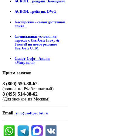
АСКОН. Трейд-ин. Замещение
АСКОН. Трейд-ин. DWG
Касперский - самая доступная
почта.
Специальные условия на
переход с UserGate Proxy &
Firewall на новое решение
UserGate UTM
Смарт-Софт - Акция
«Миграция»
Прием
заказов
8 (800) 550-88-62
(звонок по РФ бесплатный)
8 (495) 514-88-62
(Для звонков из Москвы)
Email:
info@softprof-it.ru