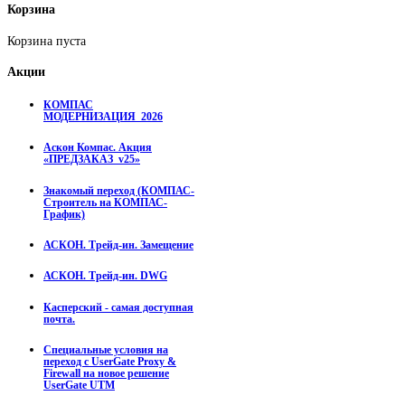
Корзина
Корзина пуста
Акции
КОМПАС
МОДЕРНИЗАЦИЯ_2026
Аскон Компас. Акция
«ПРЕДЗАКАЗ_v25»
Знакомый переход (КОМПАС-
Строитель на КОМПАС-
График)
АСКОН. Трейд-ин. Замещение
АСКОН. Трейд-ин. DWG
Касперский - самая доступная
почта.
Специальные условия на
переход с UserGate Proxy &
Firewall на новое решение
UserGate UTM