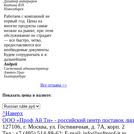
Дизайнер интерьеров
Бахтина В.Н.
Новосибирск
Работаем с компанией не
первый год. Цены на
многие продукты самые
низкие на рынке, при этом
обслуживание не страдает
— все быстро, четко,
предоставляются все
необходимые документы.
Будем сотрудничать и в
дальнейшем.
Андрей
Системный администратор
Алютех-Урал
Екатеринбург
Все отзывы >>
Показать
цены в валюте:
^
Наверх
ООО «Проф Ай Ти» - российский центр поставок ли
127106, г. Москва, ул. Гостиничная, д. 7А, корп. 2
Тел.: +7 (495) 514-88-62; E-mail: info@softprof-it.ru