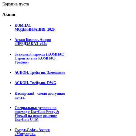
Корзина пуста
Акции
КОМПАС
МОДЕРНИЗАЦИЯ_2026
Аскон Компас. Акция
«ПРЕДЗАКАЗ_v25»
Знакомый переход (КОМПАС-
Строитель на КОМПАС-
График)
АСКОН. Трейд-ин. Замещение
АСКОН. Трейд-ин. DWG
Касперский - самая доступная
почта.
Специальные условия на
переход с UserGate Proxy &
Firewall на новое решение
UserGate UTM
Смарт-Софт - Акция
«Миграция»