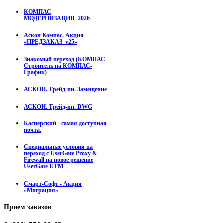
КОМПАС
МОДЕРНИЗАЦИЯ_2026
Аскон Компас. Акция
«ПРЕДЗАКАЗ_v25»
Знакомый переход (КОМПАС-
Строитель на КОМПАС-
График)
АСКОН. Трейд-ин. Замещение
АСКОН. Трейд-ин. DWG
Касперский - самая доступная
почта.
Специальные условия на
переход с UserGate Proxy &
Firewall на новое решение
UserGate UTM
Смарт-Софт - Акция
«Миграция»
Прием
заказов