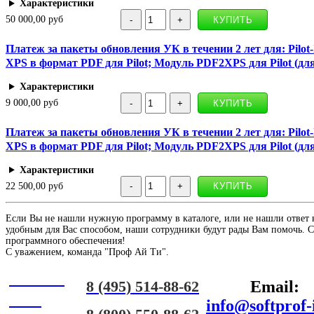
Характеристики
50 000,00 руб
Платеж за пакеты обновления УК в течении 2 лет для: Pilot
XPS в формат PDF для Pilot; Модуль PDF2XPS для Pilot (для
Характеристики
9 000,00 руб
Платеж за пакеты обновления УК в течении 2 лет для: Pilot
XPS в формат PDF для Pilot; Модуль PDF2XPS для Pilot (для
Характеристики
22 500,00 руб
Если Вы не нашли нужную программу в каталоге, или не нашли ответ 
удобным для Вас способом, наши сотрудники будут рады Вам помочь. С
программного обеспечения!
С уважением, команда "Проф Ай Ти".
Онлайн
8 (495) 514-88-62
Email:
ЧАТ
info@softprof-