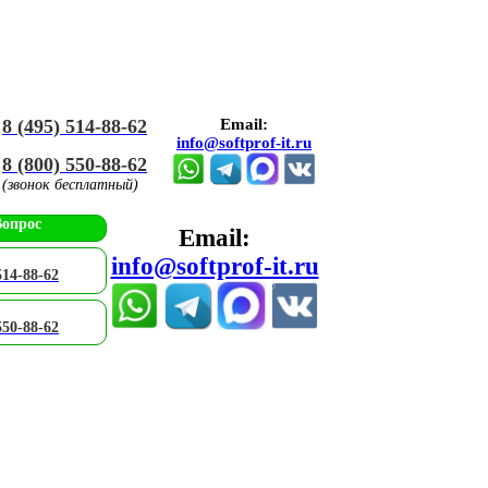
8 (495) 514-88-62
Email:
info@softprof-it.ru
8 (800) 550-88-62
(звонок бесплатный)
Вопрос
Email:
info@softprof-it.ru
514-88-62
550-88-62