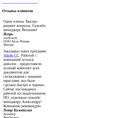
ЧАТ С ОПЕРАТОРОМ
Отзывы
клиентов
Одни плюсы. Быстро
решают вопросы. Спасибо
менеджеру Виталию!
Игорь
геодезист
ООО Апсис Финанс
Москва
Заказывал пакет программ
Adobe СС
. Работой с
компанией остался
доволен - предоставили
полный комплект всех
документов для
согласования с нишими
юристами, все было
сделано быстро и хорошо.
Сейчас наслаждаюсь
работой на лицензионном
ПО. отдельное спасибо
менеджеру Александру!
Компанию рекомендую.
Петр Колотилов
дизайнер
Ветбиохим