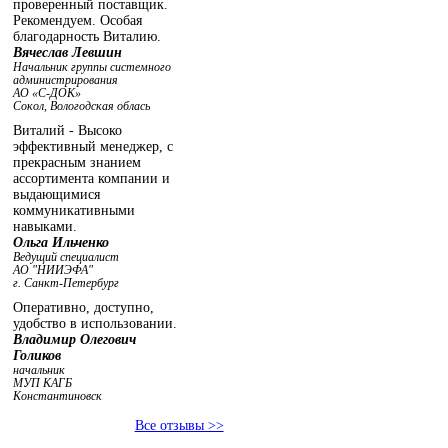
проверенный поставщик.
Рекомендуем. Особая
благодарность Виталию.
Вячеслав Левшин
Начальник группы системного
администрирования
АО «С-ДОК»
Сокол, Вологодская облась
Виталий - Высоко
эффективный менеджер, с
прекрасным знанием
ассортимента компании и
выдающимися
коммуникативными
навыками.
Ольга Ильченко
Ведущий специалист
АО "НИИЭФА"
г. Санкт-Петербург
Оперативно, доступно,
удобство в использовании.
Владимир Олегович
Голиков
начальник
МУП КАГБ
Константиновск
Все отзывы >>