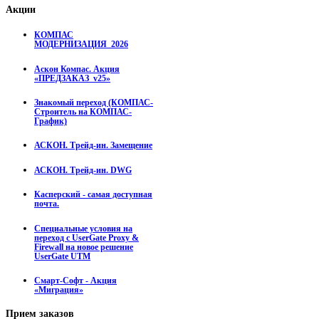
Акции
КОМПАС
МОДЕРНИЗАЦИЯ_2026
Аскон Компас. Акция
«ПРЕДЗАКАЗ_v25»
Знакомый переход (КОМПАС-
Строитель на КОМПАС-
График)
АСКОН. Трейд-ин. Замещение
АСКОН. Трейд-ин. DWG
Касперский - самая доступная
почта.
Специальные условия на
переход с UserGate Proxy &
Firewall на новое решение
UserGate UTM
Смарт-Софт - Акция
«Миграция»
Прием
заказов