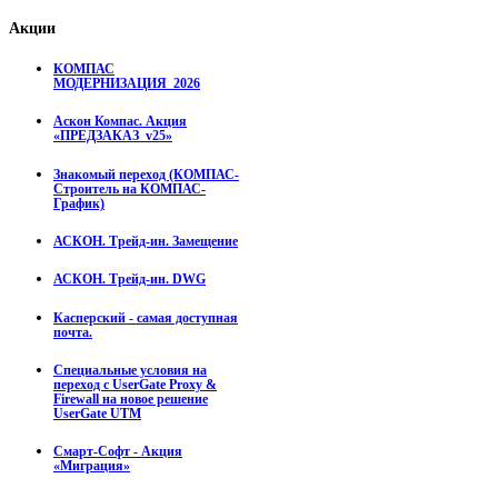
Акции
КОМПАС
МОДЕРНИЗАЦИЯ_2026
Аскон Компас. Акция
«ПРЕДЗАКАЗ_v25»
Знакомый переход (КОМПАС-
Строитель на КОМПАС-
График)
АСКОН. Трейд-ин. Замещение
АСКОН. Трейд-ин. DWG
Касперский - самая доступная
почта.
Специальные условия на
переход с UserGate Proxy &
Firewall на новое решение
UserGate UTM
Смарт-Софт - Акция
«Миграция»