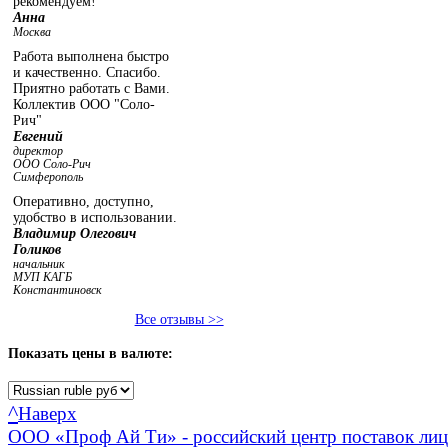
рекомендуем!
Анна
Москва
Работа выполнена быстро
и качественно. Спасибо.
Приятно работать с Вами.
Коллектив ООО "Соло-
Рич"
Евгений
директор
ООО Соло-Рич
Симферополь
Оперативно, доступно,
удобство в использовании.
Владимир Олегович
Голиков
начальник
МУП КАГБ
Константиновск
Все отзывы >>
Показать
цены в валюте:
^
Наверх
ООО «Проф Ай Ти» - российский центр поставок ли