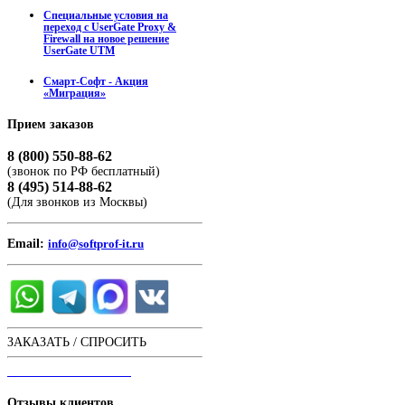
Специальные условия на
переход с UserGate Proxy &
Firewall на новое решение
UserGate UTM
Смарт-Софт - Акция
«Миграция»
Прием
заказов
8 (800) 550-88-62
(звонок по РФ бесплатный)
8 (495) 514-88-62
(Для звонков из Москвы)
Email:
info@softprof-it.ru
ЗАКАЗАТЬ / СПРОСИТЬ
ЧАТ С ОПЕРАТОРОМ
Отзывы
клиентов