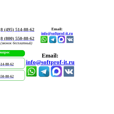
8 (495) 514-88-62
Email:
info@softprof-it.ru
8 (800) 550-88-62
(звонок бесплатный)
Вопрос
Email:
info@softprof-it.ru
514-88-62
550-88-62