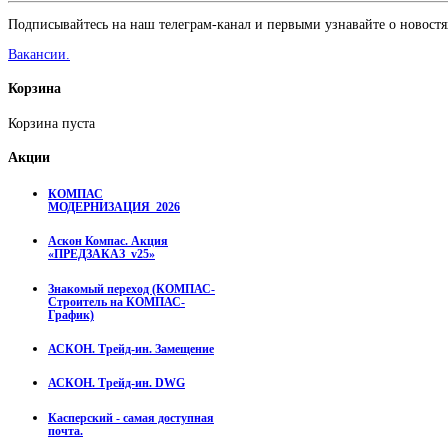
Подписывайтесь на наш телеграм-канал и первыми узнавайте о новостя
Вакансии.
Корзина
Корзина пуста
Акции
КОМПАС
МОДЕРНИЗАЦИЯ_2026
Аскон Компас. Акция
«ПРЕДЗАКАЗ_v25»
Знакомый переход (КОМПАС-
Строитель на КОМПАС-
График)
АСКОН. Трейд-ин. Замещение
АСКОН. Трейд-ин. DWG
Касперский - самая доступная
почта.