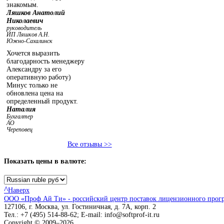
знакомым.
Ляшков Анатолий
Николаевич
руководитель
ИП Ляшков А.Н.
Южно-Сахалинск
Хочется выразить
благодарность менеджеру
Александру за его
оперативную работу)
Минус только не
обновлена цена на
определенный продукт.
Наталия
Бухгалтер
АО
Череповец
Все отзывы >>
Показать
цены в валюте:
^
Наверх
ООО «Проф Ай Ти» - российский центр поставок лицензионного прог
127106, г. Москва, ул. Гостиничная, д. 7А, корп. 2
Тел.: +7 (495) 514-88-62; E-mail: info@softprof-it.ru
Copyright © 2009–2026