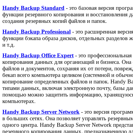
Handy Backup Standard
- это базовая версия прогр
функции резервного копирования и восстановления д
создания резервных копий файлов и папок.
Handy Backup Professional
- это расширенная верси
функции бэкапа образа дисков, отдельных разделов ж
и т.д.
Handy Backup Office Expert
- это профессиональная
копирования данных для организаций и бизнеса. Он
файлов и документов, сохраняя их от потери, повреж
бекап всего компьютера целиком (системной и обычн
копирование определенных файлов и папок. Handy Ba
типами данных, включая электронную почту, базы дан
помощью можно защитить информацию, хранящуюся н
компьютерах.
Handy Backup Server Network
- это версия програм
в больших сетях. Она позволяет управлять резервны
одного центра. Handy Backup Server Network предст
резервного копирования данных, предназначенную д