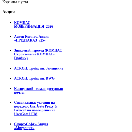
Корзина пуста
Акции
КОМПАС
МОДЕРНИЗАЦИЯ_2026
Аскон Компас. Акция
«ПРЕДЗАКАЗ_v25»
Знакомый переход (КОМПАС-
Строитель на КОМПАС-
График)
АСКОН. Трейд-ин. Замещение
АСКОН. Трейд-ин. DWG
Касперский - самая доступная
почта.
Специальные условия на
переход с UserGate Proxy &
Firewall на новое решение
UserGate UTM
Смарт-Софт - Акция
«Миграция»