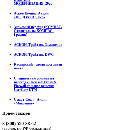
МОДЕРНИЗАЦИЯ_2026
Аскон Компас. Акция
«ПРЕДЗАКАЗ_v25»
Знакомый переход (КОМПАС-
Строитель на КОМПАС-
График)
АСКОН. Трейд-ин. Замещение
АСКОН. Трейд-ин. DWG
Касперский - самая доступная
почта.
Специальные условия на
переход с UserGate Proxy &
Firewall на новое решение
UserGate UTM
Смарт-Софт - Акция
«Миграция»
Прием
заказов
8 (800) 550-88-62
(звонок по РФ бесплатный)