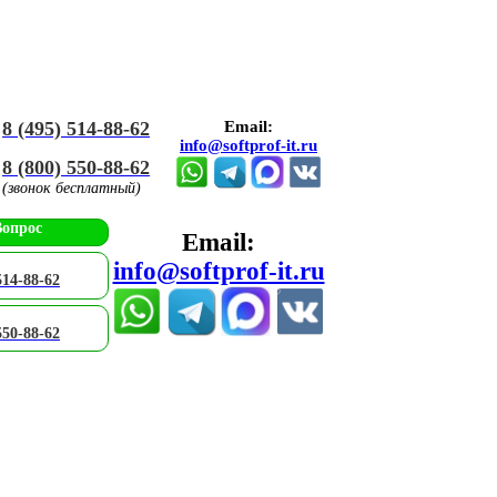
8 (495) 514-88-62
Email:
info@softprof-it.ru
8 (800) 550-88-62
(звонок бесплатный)
Вопрос
Email:
info@softprof-it.ru
514-88-62
550-88-62