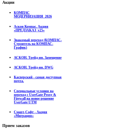
Акции
КОМПАС
МОДЕРНИЗАЦИЯ_2026
Аскон Компас. Акция
«ПРЕДЗАКАЗ_v25»
Знакомый переход (КОМПАС-
Строитель на КОМПАС-
График)
АСКОН. Трейд-ин. Замещение
АСКОН. Трейд-ин. DWG
Касперский - самая доступная
почта.
Специальные условия на
переход с UserGate Proxy &
Firewall на новое решение
UserGate UTM
Смарт-Софт - Акция
«Миграция»
Прием
заказов