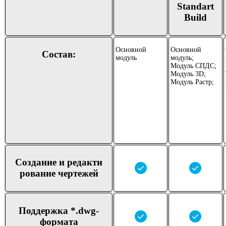
Standart
Build
Основной
Основной
Состав:
модуль
модуль;
Модуль СПДС;
Модуль 3D;
Модуль Растр;
Создание и редакти
рование чертежей
Поддер
жка *.dwg-
формата