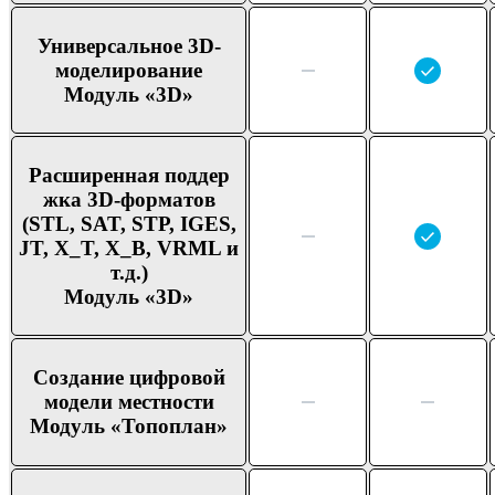
Универ
сальное 3D-
модели
рование
Модуль «3D»
Расши
ренная поддер
жка 3D-форма
тов
(STL, SAT, STP, IGES,
JT, X_T, X_B, VRML и
т.д.)
Модуль «3D»
Создание цифро
вой
модели местно
сти
Модуль «Топо
план»