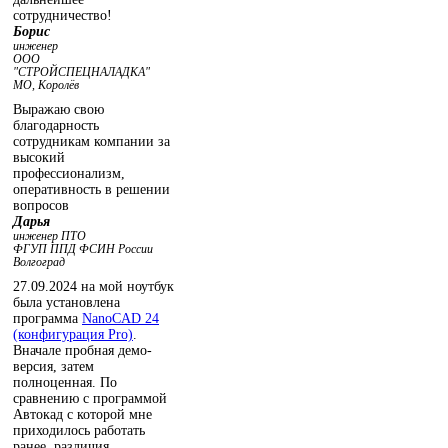
сотрудничество!
Борис
инженер
ООО
"СТРОЙСПЕЦНАЛАДКА"
МО, Королёв
Выражаю свою
благодарность
сотрудникам компании за
высокий
профессионализм,
оперативность в решении
вопросов
Дарья
инженер ПТО
ФГУП ППД ФСИН России
Волгоград
27.09.2024 на мой ноутбук
была установлена
программа
NanoCAD 24
(конфигурация Pro)
.
Вначале пробная демо-
версия, затем
полноценная. По
сравнению с программой
Автокад с которой мне
приходилось работать
ранее, различия