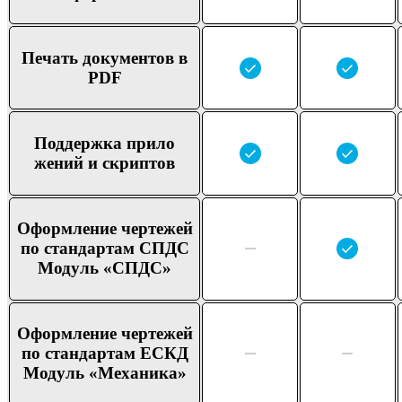
Печать докумен
тов в
PDF
Поддер
жка прило
жений и скриптов
Оформ
ление чертежей
по стандар
там СПДС
Модуль «СПДС»
Оформ
ление чертежей
по стандар
там ЕСКД
Модуль «Меха
ника»