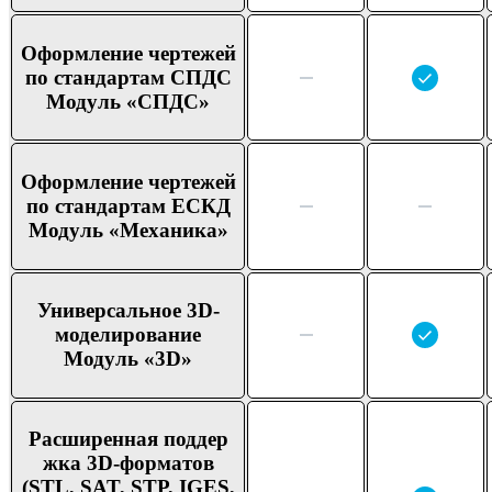
Оформ
ление чертежей
по стандар
там СПДС
Модуль «СПДС»
Оформ
ление чертежей
по стандар
там ЕСКД
Модуль «Меха
ника»
Универ
сальное 3D-
модели
рование
Модуль «3D»
Расши
ренная поддер
жка 3D-форма
тов
(STL, SAT, STP, IGES,