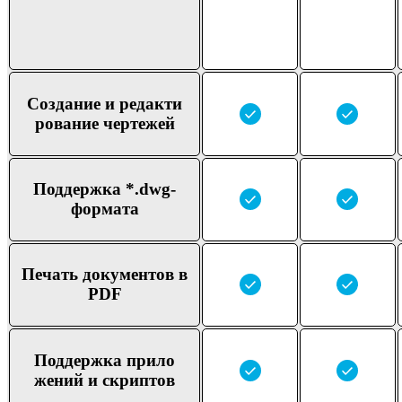
Создание и редакти
рование чертежей
Поддер
жка *.dwg-
формата
Печать докумен
тов в
PDF
Поддер
жка прило
жений и скриптов