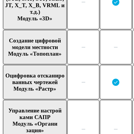
JT, X_T, X_B, VRML и
т.д.)
Модуль «3D»
Создание цифро
вой
модели местно
сти
Модуль «Топо
план»
Оцифров
ка отсканиро
ванных чертежей
Модуль «Растр»
Управ
ление настрой
ками САПР
Модуль «Органи
зация»