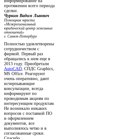
информирование на
протяжении всего периода
сделки.
Чуркин Вадим Львович
Помощник юриста
«Межрегиональный
юридический центр земельных
отношений»
г. Санкт-Петербург
Полностью удовлетворены
сотрудничеством с
фирмой. Первый раз
обращались к ним еще в
2013 году. Приобретали
AutoCAD
, СПДС Graphics,
MS Office. Реагируют
очень оперативно, дают
исчерпывающие
консультации, всегда
информируют по
проводимым акциям по
интересующим продуктам.
Не возникало никаких
вопросов с поставкой ПО
и оформлением
документов, все
выполнялось четко и в
согласованные сроки.
Спасибо.