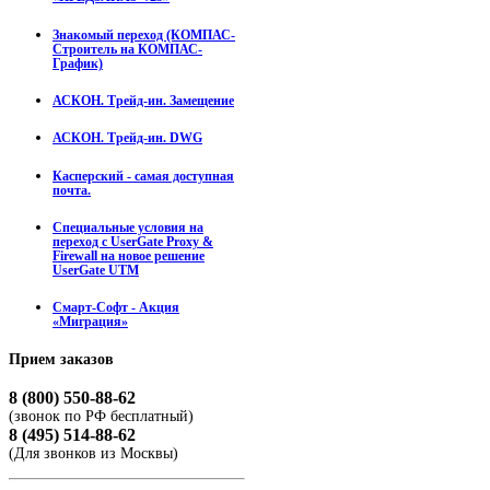
Знакомый переход (КОМПАС-
Строитель на КОМПАС-
График)
АСКОН. Трейд-ин. Замещение
АСКОН. Трейд-ин. DWG
Касперский - самая доступная
почта.
Специальные условия на
переход с UserGate Proxy &
Firewall на новое решение
UserGate UTM
Смарт-Софт - Акция
«Миграция»
Прием
заказов
8 (800) 550-88-62
(звонок по РФ бесплатный)
8 (495) 514-88-62
(Для звонков из Москвы)