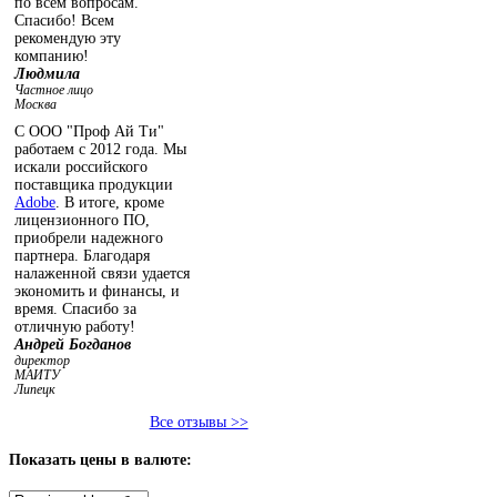
по всем вопросам.
Спасибо! Всем
рекомендую эту
компанию!
Людмила
Частное лицо
Москва
С ООО "Проф Ай Ти"
работаем с 2012 года. Мы
искали российского
поставщика продукции
Adobe
. В итоге, кроме
лицензионного ПО,
приобрели надежного
партнера. Благодаря
налаженной связи удается
экономить и финансы, и
время. Спасибо за
отличную работу!
Андрей Богданов
директор
МАИТУ
Липецк
Все отзывы >>
Показать
цены в валюте: