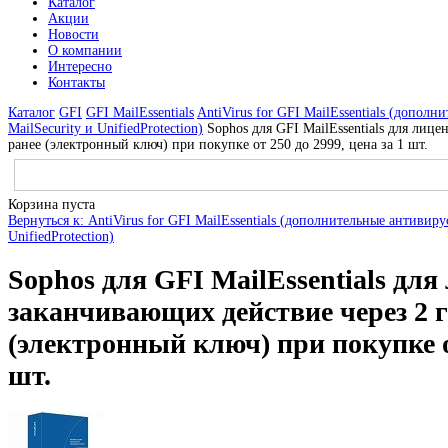
Каталог
Акции
Новости
О компании
Интересно
Контакты
Каталог
GFI
GFI MailEssentials
AntiVirus for GFI MailEssentials (дополн
MailSecurity и UnifiedProtection)
Sophos для GFI MailEssentials для лиц
ранее (электронный ключ) при покупке от 250 до 2999, цена за 1 шт.
Корзина пуста
Вернуться к: AntiVirus for GFI MailEssentials (дополнительные антивиру
UnifiedProtection)
Sophos для GFI MailEssentials для
заканчивающих действие через 2 г
(электронный ключ) при покупке от
шт.