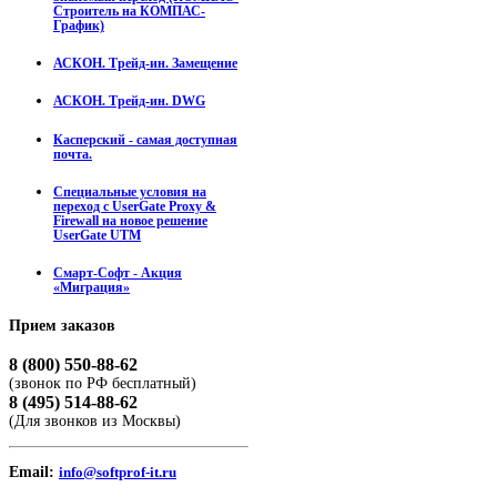
Строитель на КОМПАС-
График)
АСКОН. Трейд-ин. Замещение
АСКОН. Трейд-ин. DWG
Касперский - самая доступная
почта.
Специальные условия на
переход с UserGate Proxy &
Firewall на новое решение
UserGate UTM
Смарт-Софт - Акция
«Миграция»
Прием
заказов
8 (800) 550-88-62
(звонок по РФ бесплатный)
8 (495) 514-88-62
(Для звонков из Москвы)
Email:
info@softprof-it.ru