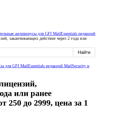
ительные антивирусы для GFI MailEssentials редакций
ензий, заканчивающих действие через 2 года или
сы для GFI MailEssentials редакций MailSecurity и
 лицензий,
ода или ранее
 250 до 2999, цена за 1