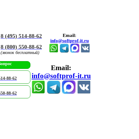
8 (495) 514-88-62
Email:
info@softprof-it.ru
8 (800) 550-88-62
(звонок бесплатный)
Вопрос
Email:
info@softprof-it.ru
514-88-62
550-88-62