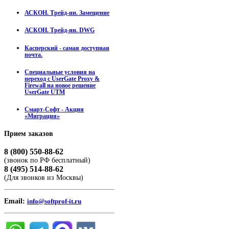
АСКОН. Трейд-ин. Замещение
АСКОН. Трейд-ин. DWG
Касперский - самая доступная
почта.
Специальные условия на
переход с UserGate Proxy &
Firewall на новое решение
UserGate UTM
Смарт-Софт - Акция
«Миграция»
Прием
заказов
8 (800) 550-88-62
(звонок по РФ бесплатный)
8 (495) 514-88-62
(Для звонков из Москвы)
Email:
info@softprof-it.ru