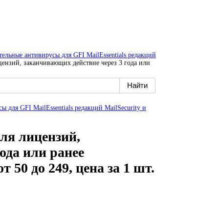
ительные антивирусы для GFI MailEssentials редакций
лицензий, заканчивающих действие через 3 года или
сы для GFI MailEssentials редакций MailSecurity и
для лицензий,
ода или ранее
 50 до 249, цена за 1 шт.