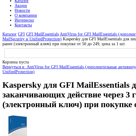
Каталог
Акции
Новости
О компании
Интересно
Контакты
Каталог
GFI
GFI MailEssentials
AntiVirus for GFI MailEssentials (дополн
MailSecurity и UnifiedProtection)
Kaspersky для GFI MailEssentials для 
ранее (электронный ключ) при покупке от 50 до 249, цена за 1 шт.
Корзина пуста
Вернуться к: AntiVirus for GFI MailEssentials (дополнительные антивиру
UnifiedProtection)
Kaspersky для GFI MailEssentials 
заканчивающих действие через 3 г
(электронный ключ) при покупке от