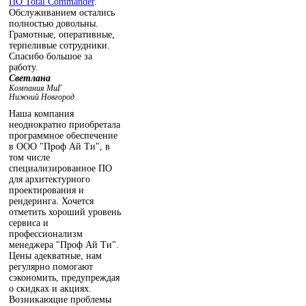
ПО Total Commander
.
Обслуживанием остались
полностью довольны.
Грамотные, оперативные,
терпеливые сотрудники.
Спасибо большое за
работу.
Светлана
Компания МиГ
Нижний Новгород
Наша компания
неоднократно приобретала
программное обеспечение
в ООО "Проф Ай Ти", в
том числе
специализированное ПО
для архитектурного
проектирования и
рендеринга. Хочется
отметить хороший уровень
сервиса и
профессионализм
менеджера "Проф Ай Ти".
Цены адекватные, нам
регулярно помогают
сэкономить, предупреждая
о скидках и акциях.
Возникающие проблемы