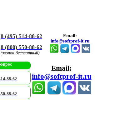
8 (495) 514-88-62
Email:
info@softprof-it.ru
8 (800) 550-88-62
(звонок бесплатный)
Вопрос
Email:
info@softprof-it.ru
514-88-62
550-88-62