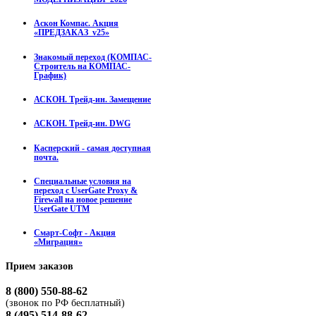
Аскон Компас. Акция
«ПРЕДЗАКАЗ_v25»
Знакомый переход (КОМПАС-
Строитель на КОМПАС-
График)
АСКОН. Трейд-ин. Замещение
АСКОН. Трейд-ин. DWG
Касперский - самая доступная
почта.
Специальные условия на
переход с UserGate Proxy &
Firewall на новое решение
UserGate UTM
Смарт-Софт - Акция
«Миграция»
Прием
заказов
8 (800) 550-88-62
(звонок по РФ бесплатный)
8 (495) 514-88-62