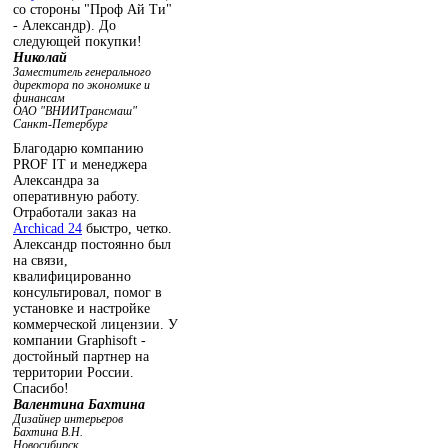
со стороны "Проф Ай Ти"
- Александр). До
следующей покупки!
Николай
Заместитель генерального
директора по экономике и
финансам
ОАО "ВНИИТрансмаш"
Санкт-Петербург
Благодарю компанию
PROF IT и менеджера
Александра за
оперативную работу.
Отработали заказ на
Archicad 24
быстро, четко.
Александр постоянно был
на связи,
квалифицированно
консультировал, помог в
установке и настройке
коммерческой лицензии. У
компании Graphisoft -
достойный партнер на
территории России.
Спасибо!
Валентина Бахтина
Дизайнер интерьеров
Бахтина В.Н.
Новосибирск