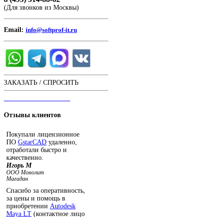
(Для звонков из Москвы)
Email:
info@softprof-it.ru
ЗАКАЗАТЬ / СПРОСИТЬ
ЧАТ С ОПЕРАТОРОМ
Отзывы
клиентов
Покупали лицензионное
ПО
GstarCAD
удаленно,
отработали быстро и
качественно.
Игорь М
ООО Монолит
Магадан
Спасибо за оперативность,
за цены и помощь в
приобретении
Autodesk
Maya LT
(контактное лицо