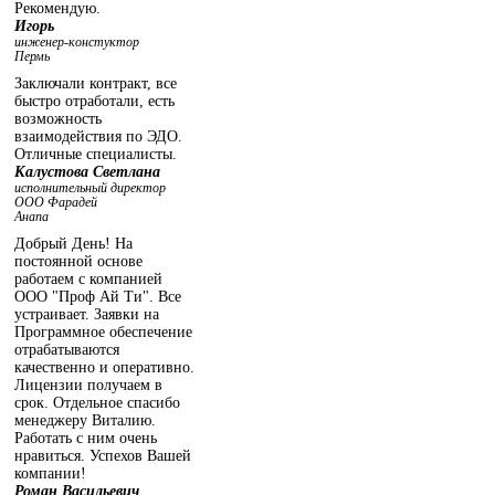
Рекомендую.
Игорь
инженер-констуктор
Пермь
Заключали контракт, все
быстро отработали, есть
возможность
взаимодействия по ЭДО.
Отличные специалисты.
Калустова Светлана
исполнительный директор
ООО Фарадей
Анапа
Добрый День! На
постоянной основе
работаем с компанией
ООО "Проф Ай Ти". Все
устраивает. Заявки на
Программное обеспечение
отрабатываются
качественно и оперативно.
Лицензии получаем в
срок. Отдельное спасибо
менеджеру Виталию.
Работать с ним очень
нравиться. Успехов Вашей
компании!
Роман Васильевич