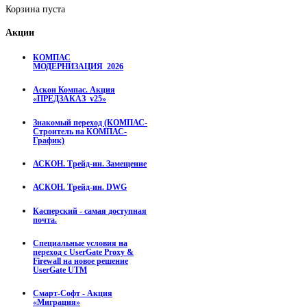
Корзина пуста
Акции
КОМПАС
МОДЕРНИЗАЦИЯ_2026
Аскон Компас. Акция
«ПРЕДЗАКАЗ_v25»
Знакомый переход (КОМПАС-
Строитель на КОМПАС-
График)
АСКОН. Трейд-ин. Замещение
АСКОН. Трейд-ин. DWG
Касперский - самая доступная
почта.
Специальные условия на
переход с UserGate Proxy &
Firewall на новое решение
UserGate UTM
Смарт-Софт - Акция
«Миграция»