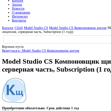
Каталог
Акции
Новости
О компании
Интересно
Контакты
Каталог
CSoft
Model Studio CS
Model Studio CS Компоновщик щитов
Mo
лицензия, серверная часть, Subscription (1 год))
Корзина пуста
Вернуться к: Model Studio CS Компоновщик щитов
Model Studio CS Компоновщик щит
серверная часть, Subscription (1 го
Приобретение обязательно. Срок действия 1 год