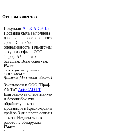
ЧАТ С ОПЕРАТОРОМ
Отзывы
клиентов
Покупали
AutoCAD 2015
.
Поставка была выполнена
даже раньше оговоренного
срока. Спасибо за
оперативность. Планируем
закупки софта в ООО
"Проф Ай Ти" и в
будущем. Всем советуем.
Игорь
инженер-конструктор
ООО "МЕКОС"
Дмитров (Московская область)
Заказывали в ООО "Проф
Ай Ти"
AutoCAD LT
.
Благодарю за оперативную
и безошибочную
обработку заказа.
Доставили в Красноярский
край за 3 дня после оплаты
заказа. Недостатков в
работе не обнаружил.
Павел