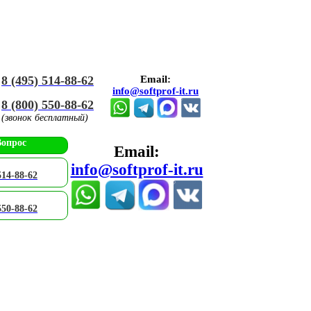
8 (495) 514-88-62
Email:
info@softprof-it.ru
8 (800) 550-88-62
(звонок бесплатный)
Вопрос
Email:
info@softprof-it.ru
514-88-62
550-88-62