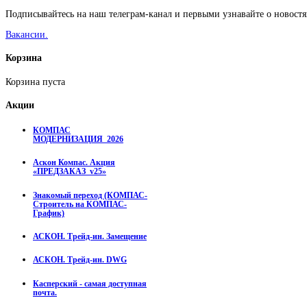
Подписывайтесь на наш телеграм-канал и первыми узнавайте о новостя
Вакансии.
Корзина
Корзина пуста
Акции
КОМПАС
МОДЕРНИЗАЦИЯ_2026
Аскон Компас. Акция
«ПРЕДЗАКАЗ_v25»
Знакомый переход (КОМПАС-
Строитель на КОМПАС-
График)
АСКОН. Трейд-ин. Замещение
АСКОН. Трейд-ин. DWG
Касперский - самая доступная
почта.