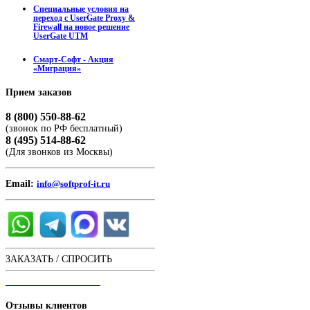
Специальные условия на
переход с UserGate Proxy &
Firewall на новое решение
UserGate UTM
Смарт-Софт - Акция
«Миграция»
Прием
заказов
8 (800) 550-88-62
(звонок по РФ бесплатный)
8 (495) 514-88-62
(Для звонков из Москвы)
Email:
info@softprof-it.ru
ЗАКАЗАТЬ / СПРОСИТЬ
ЧАТ С ОПЕРАТОРОМ
Отзывы
клиентов