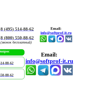
8 (495) 514-88-62
Email:
info@softprof-it.ru
8 (800) 550-88-62
(звонок бесплатный)
Вопрос
Email:
info@softprof-it.ru
514-88-62
550-88-62