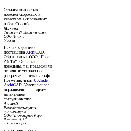
Остался полностью
доволен скоростью и
качеством выполненных
работ. Спасибо!
Михаил
Системный администратор
ООО Импэкс
Москва
Искали хорошего
поставщика
ArchiCAD
.
Обратились в ООО "Проф
Ай Ти". Остались
довольны, т.к. предложили
отличные условия по
рассрочке платежа за софт.
Позже закупали
Upgrade
ArchiCAD
. Условия снова
порадовали. Планируем
дальнейшее
сотрудничество.
Алексей
Руководитель группы
архитекторов
ООО "Инженерное бюро
Феликова Д.А."
г. Новосибирск
Достаточно давно