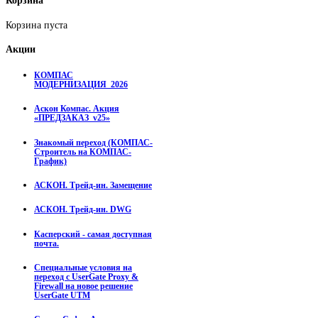
Корзина
Корзина пуста
Акции
КОМПАС
МОДЕРНИЗАЦИЯ_2026
Аскон Компас. Акция
«ПРЕДЗАКАЗ_v25»
Знакомый переход (КОМПАС-
Строитель на КОМПАС-
График)
АСКОН. Трейд-ин. Замещение
АСКОН. Трейд-ин. DWG
Касперский - самая доступная
почта.
Специальные условия на
переход с UserGate Proxy &
Firewall на новое решение
UserGate UTM