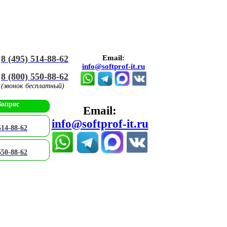
8 (495) 514-88-62
Email:
info@softprof-it.ru
8 (800) 550-88-62
(звонок бесплатный)
Вопрос
Email:
info@softprof-it.ru
514-88-62
550-88-62