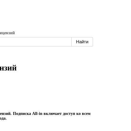
 лицензий
ензий
ензий. Подписка All-in включает доступ ко всем
ода.