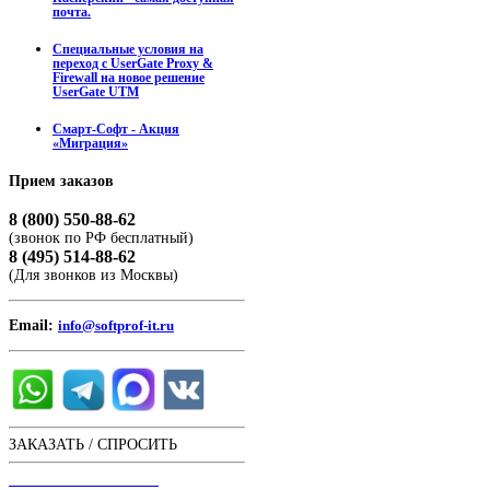
почта.
Специальные условия на
переход с UserGate Proxy &
Firewall на новое решение
UserGate UTM
Смарт-Софт - Акция
«Миграция»
Прием
заказов
8 (800) 550-88-62
(звонок по РФ бесплатный)
8 (495) 514-88-62
(Для звонков из Москвы)
Email:
info@softprof-it.ru
ЗАКАЗАТЬ / СПРОСИТЬ
ЧАТ С ОПЕРАТОРОМ