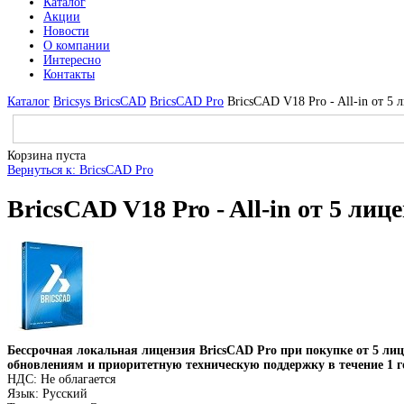
Каталог
Акции
Новости
О компании
Интересно
Контакты
Каталог
Bricsys BricsCAD
BricsCAD Pro
BricsCAD V18 Pro - All-in от 5
Корзина пуста
Вернуться к: BricsCAD Pro
BricsCAD V18 Pro - All-in от 5 лиц
Бессрочная локальная лицензия BricsCAD Pro при покупке от 5 лиц
обновлениям и приоритетную техническую поддержку в течение 1 г
НДС: Не облагается
Язык: Русский