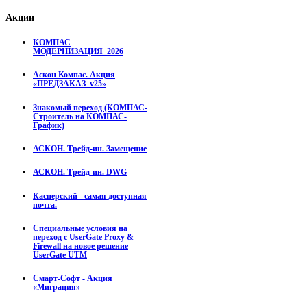
Акции
КОМПАС
МОДЕРНИЗАЦИЯ_2026
Аскон Компас. Акция
«ПРЕДЗАКАЗ_v25»
Знакомый переход (КОМПАС-
Строитель на КОМПАС-
График)
АСКОН. Трейд-ин. Замещение
АСКОН. Трейд-ин. DWG
Касперский - самая доступная
почта.
Специальные условия на
переход с UserGate Proxy &
Firewall на новое решение
UserGate UTM
Смарт-Софт - Акция
«Миграция»