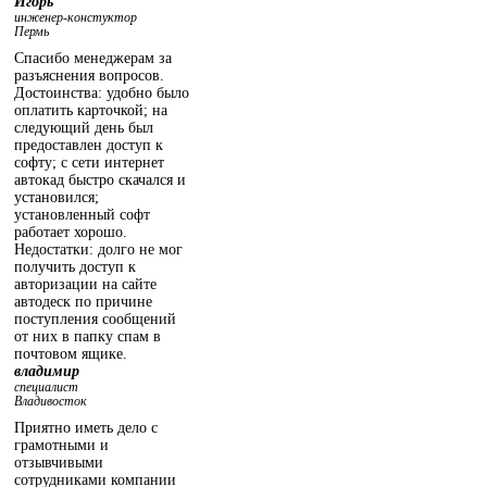
Игорь
инженер-констуктор
Пермь
Спасибо менеджерам за
разъяснения вопросов.
Достоинства: удобно было
оплатить карточкой; на
следующий день был
предоставлен доступ к
софту; с сети интернет
автокад быстро скачался и
установился;
установленный софт
работает хорошо.
Недостатки: долго не мог
получить доступ к
авторизации на сайте
автодеск по причине
поступления сообщений
от них в папку спам в
почтовом ящике.
владимир
специалист
Владивосток
Приятно иметь дело с
грамотными и
отзывчивыми
сотрудниками компании