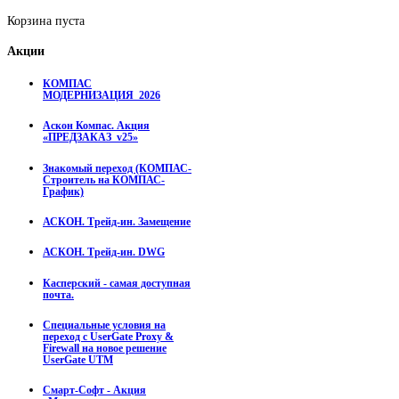
Корзина пуста
Акции
КОМПАС
МОДЕРНИЗАЦИЯ_2026
Аскон Компас. Акция
«ПРЕДЗАКАЗ_v25»
Знакомый переход (КОМПАС-
Строитель на КОМПАС-
График)
АСКОН. Трейд-ин. Замещение
АСКОН. Трейд-ин. DWG
Касперский - самая доступная
почта.
Специальные условия на
переход с UserGate Proxy &
Firewall на новое решение
UserGate UTM
Смарт-Софт - Акция