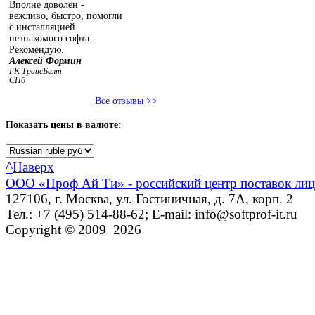
Вполне доволен -
вежливо, быстро, помогли
с инсталляцией
незнакомого софта.
Рекомендую.
Алексей Формин
ГК ТрансБалт
СПб
Все отзывы >>
Показать
цены в валюте:
^
Наверх
ООО «Проф Ай Ти» - российский центр поставок ли
127106, г. Москва, ул. Гостиничная, д. 7А, корп. 2
Тел.: +7 (495) 514-88-62; E-mail: info@softprof-it.ru
Copyright © 2009–2026