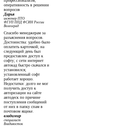
профессионализм,
оперативность в решении
вопросов
Дарья
инженер ПТО
ФГУП ППД ФСИН России
Волгоград
Спасибо менеджерам за
разъяснения вопросов.
Достоинства: удобно было
оплатить карточкой; на
следующий день был
предоставлен доступ к
софту; с сети интернет
автокад быстро скачался и
установился;
установленный софт
работает хорошо.
Недостатки: долго не мог
получить доступ к
авторизации на сайте
автодеск по причине
поступления сообщений
от них в папку спам в
почтовом ящике.
владимир
специалист
Владивосток