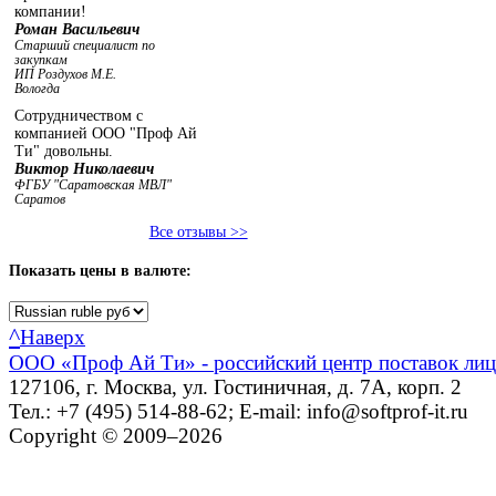
компании!
Роман Васильевич
Старший специалист по
закупкам
ИП Роздухов М.Е.
Вологда
Сотрудничеством с
компанией ООО "Проф Ай
Ти" довольны.
Виктор Николаевич
ФГБУ "Саратовская МВЛ"
Саратов
Все отзывы >>
Показать
цены в валюте:
^
Наверх
ООО «Проф Ай Ти» - российский центр поставок ли
127106, г. Москва, ул. Гостиничная, д. 7А, корп. 2
Тел.: +7 (495) 514-88-62; E-mail: info@softprof-it.ru
Copyright © 2009–2026