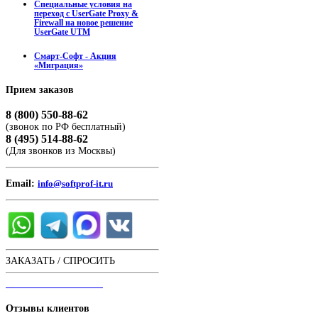
Специальные условия на
переход с UserGate Proxy &
Firewall на новое решение
UserGate UTM
Смарт-Софт - Акция
«Миграция»
Прием
заказов
8 (800) 550-88-62
(звонок по РФ бесплатный)
8 (495) 514-88-62
(Для звонков из Москвы)
Email:
info@softprof-it.ru
ЗАКАЗАТЬ / СПРОСИТЬ
ЧАТ С ОПЕРАТОРОМ
Отзывы
клиентов