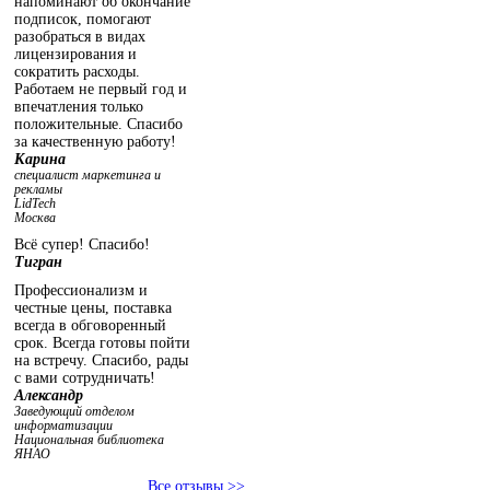
напоминают об окончание
подписок, помогают
разобраться в видах
лицензирования и
сократить расходы.
Работаем не первый год и
впечатления только
положительные. Спасибо
за качественную работу!
Карина
специалист маркетинга и
рекламы
LidTech
Москва
Всё супер! Спасибо!
Тигран
Профессионализм и
честные цены, поставка
всегда в обговоренный
срок. Всегда готовы пойти
на встречу. Спасибо, рады
с вами сотрудничать!
Александр
Заведующий отделом
информатизации
Национальная библиотека
ЯНАО
Все отзывы >>