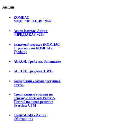
Акции
КОМПАС
МОДЕРНИЗАЦИЯ_2026
Аскон Компас. Акция
«ПРЕДЗАКАЗ_v25»
Знакомый переход (КОМПАС-
Строитель на КОМПАС-
График)
АСКОН. Трейд-ин. Замещение
АСКОН. Трейд-ин. DWG
Касперский - самая доступная
почта.
Специальные условия на
переход с UserGate Proxy &
Firewall на новое решение
UserGate UTM
Смарт-Софт - Акция
«Миграция»