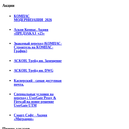
Акции
КОМПАС
МОДЕРНИЗАЦИЯ_2026
Аскон Компас. Акция
«ПРЕДЗАКАЗ_v25»
Знакомый переход (КОМПАС-
Строитель на КОМПАС-
График)
АСКОН. Трейд-ин. Замещение
АСКОН. Трейд-ин. DWG
Касперский - самая доступная
почта.
Специальные условия на
переход с UserGate Proxy &
Firewall на новое решение
UserGate UTM
Смарт-Софт - Акция
«Миграция»
Прием
заказов