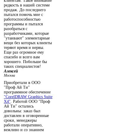
клиентам. Такое внимание
редкость в нашей системе
продаж. До последнего
пытался помочь мне с
работоспособностью
программы и пытался
разобраться с
разработчиками, которые
"утаивают" элементарные
вещи без которых клиенты
теряют время и нервы.
Еще раз огромное ему
спасибо и всего вам
хорошего. Побольше бы
таких специалистов!
Алексей
Москва
Приобретали в ООО
"Проф Ай Ти"
программное обеспечение
"CorelDRAW Graphics Suite
X4"
. Работой ООО "Проф
Ай Ти" остались
довольны: заказ был
доставлен в оговоренные
сроки, менеджеры
работали оперативно,
вежливо и со знанием