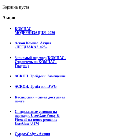
Корзина пуста
Акции
КОМПАС
МОДЕРНИЗАЦИЯ_2026
Аскон Компас. Акция
«ПРЕДЗАКАЗ_v25»
Знакомый переход (КОМПАС-
Строитель на КОМПАС-
График)
АСКОН. Трейд-ин. Замещение
АСКОН. Трейд-ин. DWG
Касперский - самая доступная
почта.
Специальные условия на
переход с UserGate Proxy &
Firewall на новое решение
UserGate UTM
Смарт-Софт - Акция