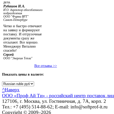
дела.
Рубашов И.А.
И.О. директор обособленного
подразделения
ООО "Фирма ВРТ"
Санкт-Петербург
Четко и быстро отвечают
на заявку и формируют
поставку. И отгрузочные
документы сразу же
отсылают. Все хорошо.
Менеджеру Виталию
спасибо!
Сергей
ООО "Энергия Тепла"
Все отзывы >>
Показать
цены в валюте:
^
Наверх
ООО «Проф Ай Ти» - российский центр поставок ли
127106, г. Москва, ул. Гостиничная, д. 7А, корп. 2
Тел.: +7 (495) 514-88-62; E-mail: info@softprof-it.ru
Copyright © 2009–2026