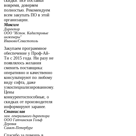
скидки. Все поставки
вовремя, доверяем
полностью. Рекомендуем
всем закупать ПО в этой
организации.
Максим
Директор
ООО "Исток. Кадастровые
инженеры"
Иваново/Севастополь
Закупаем программное
обеспечение у Проф-Ай-
Ти с 2015 года. Ни разу не
появлялось желания
сменить поставщика:
оперативно и качественно
консультируют по любому
виду софта, даже
узкоспециализированному.
Цены
конкурентоспособные, о
скидках от производителя
информируют заранее.
Станислав
зам. генерального директора
ООО Гатчинская Гольф
Деревня
Санкт-Петербург
Спасибо за помощь в