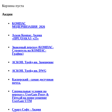
Корзина пуста
Акции
КОМПАС
МОДЕРНИЗАЦИЯ_2026
Аскон Компас. Акция
«ПРЕДЗАКАЗ_v25»
Знакомый переход (КОМПАС-
Строитель на КОМПАС-
График)
АСКОН. Трейд-ин. Замещение
АСКОН. Трейд-ин. DWG
Касперский - самая доступная
почта.
Специальные условия на
переход с UserGate Proxy &
Firewall на новое решение
UserGate UTM
Смарт-Софт - Акция