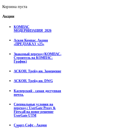
Корзина пуста
Акции
КОМПАС
МОДЕРНИЗАЦИЯ_2026
Аскон Компас. Акция
«ПРЕДЗАКАЗ_v25»
Знакомый переход (КОМПАС-
Строитель на КОМПАС-
График)
АСКОН. Трейд-ин. Замещение
АСКОН. Трейд-ин. DWG
Касперский - самая доступная
почта.
Специальные условия на
переход с UserGate Proxy &
Firewall на новое решение
UserGate UTM
Смарт-Софт - Акция