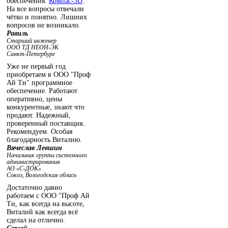
обеспечения:
Компас-3D
.
На все вопросы отвечали
чётко и понятно. Лишних
вопросов не возникало.
Равиль
Старший инженер
ООО ТД НЕОН-ЭК
Санкт-Петербург
Уже не первый год
приобретаем в ООО "Проф
Ай Ти" программное
обеспечение. Работают
оперативно, цены
конкурентные, знают что
продают. Надежный,
проверенный поставщик.
Рекомендуем. Особая
благодарность Виталию.
Вячеслав Левшин
Начальник группы системного
администрирования
АО «С-ДОК»
Сокол, Вологодская облась
Достаточно давно
работаем с ООО "Проф Ай
Ти, как всегда на высоте,
Виталий как всегда всё
сделал на отлично.