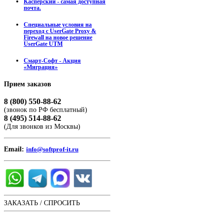
Касперский - самая доступная
почта.
Специальные условия на
переход с UserGate Proxy &
Firewall на новое решение
UserGate UTM
Смарт-Софт - Акция
«Миграция»
Прием
заказов
8 (800) 550-88-62
(звонок по РФ бесплатный)
8 (495) 514-88-62
(Для звонков из Москвы)
Email:
info@softprof-it.ru
ЗАКАЗАТЬ / СПРОСИТЬ
ЧАТ С ОПЕРАТОРОМ