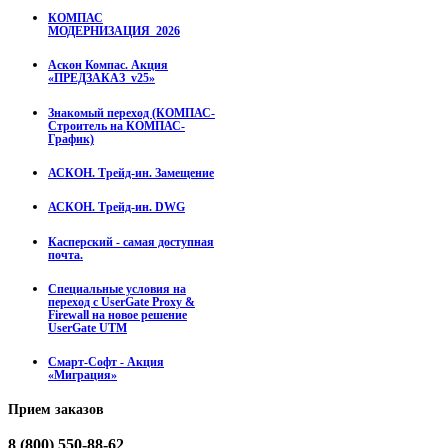
КОМПАС
МОДЕРНИЗАЦИЯ_2026
Аскон Компас. Акция
«ПРЕДЗАКАЗ_v25»
Знакомый переход (КОМПАС-
Строитель на КОМПАС-
График)
АСКОН. Трейд-ин. Замещение
АСКОН. Трейд-ин. DWG
Касперский - самая доступная
почта.
Специальные условия на
переход с UserGate Proxy &
Firewall на новое решение
UserGate UTM
Смарт-Софт - Акция
«Миграция»
Прием
заказов
8 (800) 550-88-62