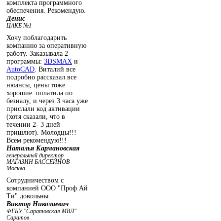
комплекта программного
обеспечения. Рекомендую.
Денис
ЦАКБ №1
Хочу поблагодарить
компанию за оперативную
работу. Заказывала 2
программы:
3DSMAX
и
AutoCAD
. Виталий все
подробно рассказал все
нюансы, цены тоже
хорошие. оплатила по
безналу, и через 3 часа уже
прислали код активации
(хотя сказали, что в
течении 2- 3 дней
пришлют). Молодцы!!!
Всем рекомендую!!!
Наталья Кармановская
генеральный директор
МАГАЗИН БАССЕЙНОВ
Москва
Сотрудничеством с
компанией ООО "Проф Ай
Ти" довольны.
Виктор Николаевич
ФГБУ "Саратовская МВЛ"
Саратов