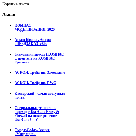
Корзина пуста
Акции
КОМПАС
МОДЕРНИЗАЦИЯ_2026
Аскон Компас. Акция
«ПРЕДЗАКАЗ_v25»
Знакомый переход (КОМПАС-
Строитель на КОМПАС-
График)
АСКОН. Трейд-ин. Замещение
АСКОН. Трейд-ин. DWG
Касперский - самая доступная
почта.
Специальные условия на
переход с UserGate Proxy &
Firewall на новое решение
UserGate UTM
Смарт-Софт - Акция
«Миграция»