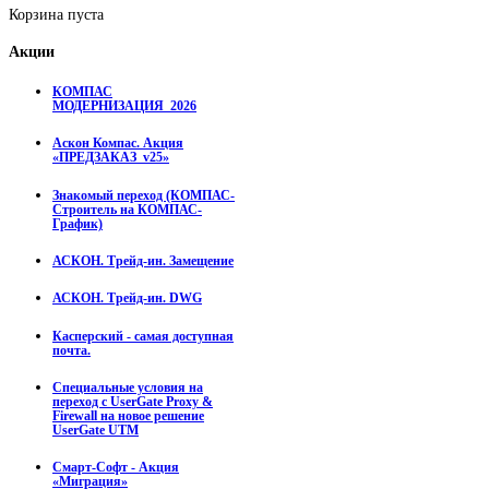
Корзина пуста
Акции
КОМПАС
МОДЕРНИЗАЦИЯ_2026
Аскон Компас. Акция
«ПРЕДЗАКАЗ_v25»
Знакомый переход (КОМПАС-
Строитель на КОМПАС-
График)
АСКОН. Трейд-ин. Замещение
АСКОН. Трейд-ин. DWG
Касперский - самая доступная
почта.
Специальные условия на
переход с UserGate Proxy &
Firewall на новое решение
UserGate UTM
Смарт-Софт - Акция
«Миграция»