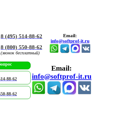
8 (495) 514-88-62
Email:
info@softprof-it.ru
8 (800) 550-88-62
(звонок бесплатный)
Вопрос
Email:
info@softprof-it.ru
514-88-62
550-88-62