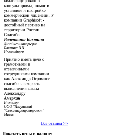
квалифицированно
консультировал, помог в
установке и настройке
коммерческой лицензии. У
компании Graphisoft -
достойный партнер на
территории России.
Спасибо!
Валентина Бахтина
Дизайнер интерьеров
Бахтина В.Н.
Новосибирск
Приятно иметь дело с
грамотными и
отзывчивыми
сотрудниками компании
как Александр.Огромное
спасибо за скорость
выполнения заказа
Александру
Амерхан
Инженер
ООО "Ингушский
"Севкавагропромпроект"
Магас
Все отзывы >>
Показать
цены в валюте: