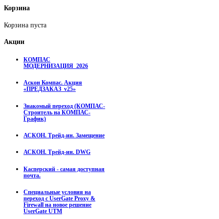
Корзина
Корзина пуста
Акции
КОМПАС
МОДЕРНИЗАЦИЯ_2026
Аскон Компас. Акция
«ПРЕДЗАКАЗ_v25»
Знакомый переход (КОМПАС-
Строитель на КОМПАС-
График)
АСКОН. Трейд-ин. Замещение
АСКОН. Трейд-ин. DWG
Касперский - самая доступная
почта.
Специальные условия на
переход с UserGate Proxy &
Firewall на новое решение
UserGate UTM