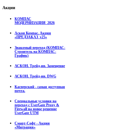
Акции
КОМПАС
МОДЕРНИЗАЦИЯ_2026
Аскон Компас. Акция
«ПРЕДЗАКАЗ_v25»
Знакомый переход (КОМПАС-
Строитель на КОМПАС-
График)
АСКОН. Трейд-ин. Замещение
АСКОН. Трейд-ин. DWG
Касперский - самая доступная
почта.
Специальные условия на
переход с UserGate Proxy &
Firewall на новое решение
UserGate UTM
Смарт-Софт - Акция
«Миграция»