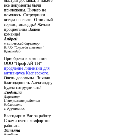
быстрая доставка, в пакете
все документы были
приложены. Ничего не
помялось. Сотрудники
всегда на связи. Отличный
сервис, молодцы! Желаю
процветания Вашей
команде!
Андрей
технический директор
КРОУ "Служба спасения"
Краснодар
Приобрели в компании
ООО "Проф АЙ ТИ"
продление лицензии для
антивируса Касперского
.
Очень довольны. Личная
благодарность Александру.
Будем сотрудничать!
Людмила
Директор
Центральная районная
библиотека
г. Курганинск
Благодарим Вас за работу.
С вами очень комфортно
работать.
Татьяна
дизайнер