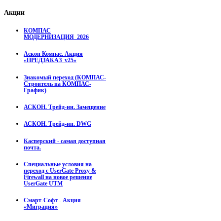
Акции
КОМПАС
МОДЕРНИЗАЦИЯ_2026
Аскон Компас. Акция
«ПРЕДЗАКАЗ_v25»
Знакомый переход (КОМПАС-
Строитель на КОМПАС-
График)
АСКОН. Трейд-ин. Замещение
АСКОН. Трейд-ин. DWG
Касперский - самая доступная
почта.
Специальные условия на
переход с UserGate Proxy &
Firewall на новое решение
UserGate UTM
Смарт-Софт - Акция
«Миграция»