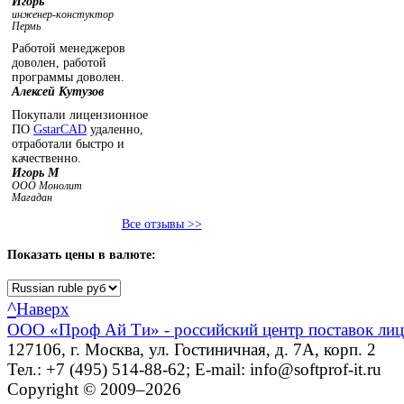
Игорь
инженер-констуктор
Пермь
Работой менеджеров
доволен, работой
программы доволен.
Алексей Кутузов
Покупали лицензионное
ПО
GstarCAD
удаленно,
отработали быстро и
качественно.
Игорь М
ООО Монолит
Магадан
Все отзывы >>
Показать
цены в валюте:
^
Наверх
ООО «Проф Ай Ти» - российский центр поставок ли
127106, г. Москва, ул. Гостиничная, д. 7А, корп. 2
Тел.: +7 (495) 514-88-62; E-mail: info@softprof-it.ru
Copyright © 2009–2026