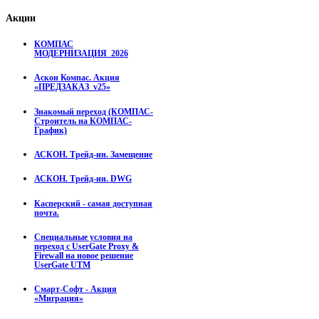
Акции
КОМПАС
МОДЕРНИЗАЦИЯ_2026
Аскон Компас. Акция
«ПРЕДЗАКАЗ_v25»
Знакомый переход (КОМПАС-
Строитель на КОМПАС-
График)
АСКОН. Трейд-ин. Замещение
АСКОН. Трейд-ин. DWG
Касперский - самая доступная
почта.
Специальные условия на
переход с UserGate Proxy &
Firewall на новое решение
UserGate UTM
Смарт-Софт - Акция
«Миграция»