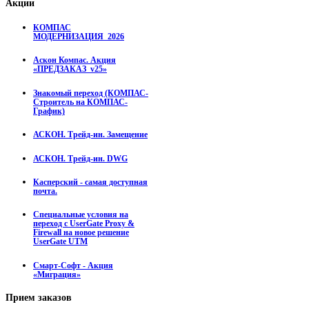
Акции
КОМПАС
МОДЕРНИЗАЦИЯ_2026
Аскон Компас. Акция
«ПРЕДЗАКАЗ_v25»
Знакомый переход (КОМПАС-
Строитель на КОМПАС-
График)
АСКОН. Трейд-ин. Замещение
АСКОН. Трейд-ин. DWG
Касперский - самая доступная
почта.
Специальные условия на
переход с UserGate Proxy &
Firewall на новое решение
UserGate UTM
Смарт-Софт - Акция
«Миграция»
Прием
заказов