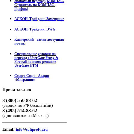
Знакомый переход (КОМПАС-
Строитель на КОМПАС-
График)
АСКОН. Трейд-ин. Замещение
АСКОН. Трейд-ин. DWG
Касперский - самая доступная
почта.
Специальные условия на
переход с UserGate Proxy &
Firewall на новое решение
UserGate UTM
Смарт-Софт - Акция
«Миграция»
Прием
заказов
8 (800) 550-88-62
(звонок по РФ бесплатный)
8 (495) 514-88-62
(Для звонков из Москвы)
Email:
info@softprof-it.ru