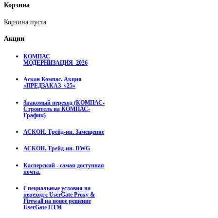
Корзина
Корзина пуста
Акции
КОМПАС
МОДЕРНИЗАЦИЯ_2026
Аскон Компас. Акция
«ПРЕДЗАКАЗ_v25»
Знакомый переход (КОМПАС-
Строитель на КОМПАС-
График)
АСКОН. Трейд-ин. Замещение
АСКОН. Трейд-ин. DWG
Касперский - самая доступная
почта.
Специальные условия на
переход с UserGate Proxy &
Firewall на новое решение
UserGate UTM