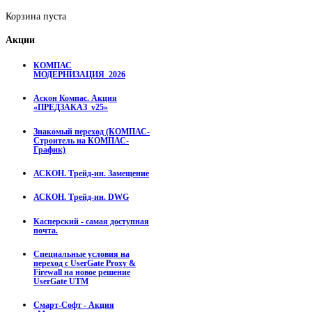
Корзина пуста
Акции
КОМПАС
МОДЕРНИЗАЦИЯ_2026
Аскон Компас. Акция
«ПРЕДЗАКАЗ_v25»
Знакомый переход (КОМПАС-
Строитель на КОМПАС-
График)
АСКОН. Трейд-ин. Замещение
АСКОН. Трейд-ин. DWG
Касперский - самая доступная
почта.
Специальные условия на
переход с UserGate Proxy &
Firewall на новое решение
UserGate UTM
Смарт-Софт - Акция