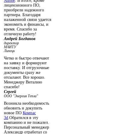
Adobe
. В итоге, кроме
лицензионного ПО,
приобрели надежного
партнера. Благодаря
налаженной связи удается
экономить и финансы, и
время. Спасибо за
отличную работу!
Андрей Богданов
директор
МАИТУ
Липецк
Четко и быстро отвечают
на заявку и формируют
поставку. И отгрузочные
документы сразу же
отсылают. Все хорошо.
Менеджеру Виталию
спасибо!
Сергей
ООО "Энергия Тепла"
Возникла необходимость
обновить и докупить
новое ПО
Компас
3d
.Обратился в эту
компанию и не пожалел.
Персональный менеджер
Александр отработал со