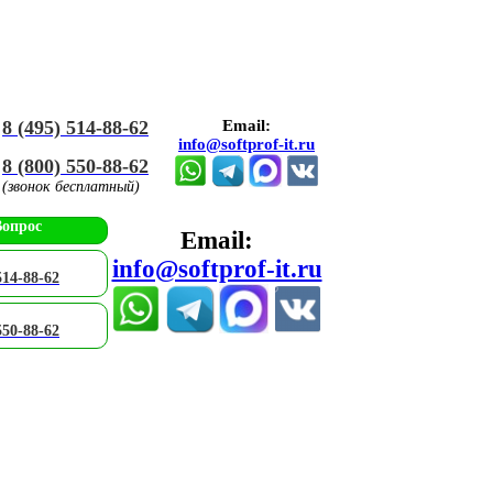
8 (495) 514-88-62
Email:
info@softprof-it.ru
8 (800) 550-88-62
(звонок бесплатный)
Вопрос
Email:
info@softprof-it.ru
514-88-62
550-88-62