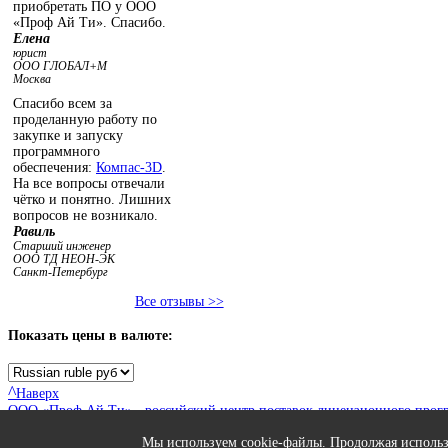
приобретать ПО у ООО
«Проф Ай Ти». Спасибо.
Елена
юрист
ООО ГЛОБАЛ+М
Москва
Спасибо всем за
проделанную работу по
закупке и запуску
программного
обеспечения:
Компас-3D
.
На все вопросы отвечали
чётко и понятно. Лишних
вопросов не возникало.
Равиль
Старший инженер
ООО ТД НЕОН-ЭК
Санкт-Петербург
Все отзывы >>
Показать
цены в валюте:
^
Наверх
ООО «Проф Ай Ти» - российский центр поставок лицензионного прог
127106, г. Москва, ул. Гостиничная, д. 7А, корп. 2
Тел.: +7 (495) 514-88-62; E-mail: info@softprof-it.ru
Мы используем cookie-файлы. Продолжая использо