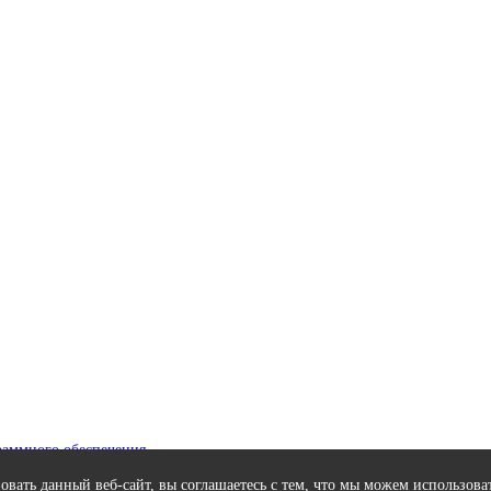
раммного обеспечения
вать данный веб-сайт, вы соглашаетесь с тем, что мы можем использоват