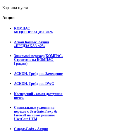
Корзина пуста
Акции
КОМПАС
МОДЕРНИЗАЦИЯ_2026
Аскон Компас. Акция
«ПРЕДЗАКАЗ_v25»
Знакомый переход (КОМПАС-
Строитель на КОМПАС-
График)
АСКОН. Трейд-ин. Замещение
АСКОН. Трейд-ин. DWG
Касперский - самая доступная
почта.
Специальные условия на
переход с UserGate Proxy &
Firewall на новое решение
UserGate UTM
Смарт-Софт - Акция