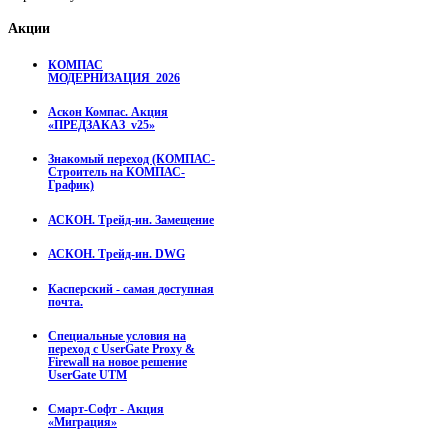
Акции
КОМПАС
МОДЕРНИЗАЦИЯ_2026
Аскон Компас. Акция
«ПРЕДЗАКАЗ_v25»
Знакомый переход (КОМПАС-
Строитель на КОМПАС-
График)
АСКОН. Трейд-ин. Замещение
АСКОН. Трейд-ин. DWG
Касперский - самая доступная
почта.
Специальные условия на
переход с UserGate Proxy &
Firewall на новое решение
UserGate UTM
Смарт-Софт - Акция
«Миграция»