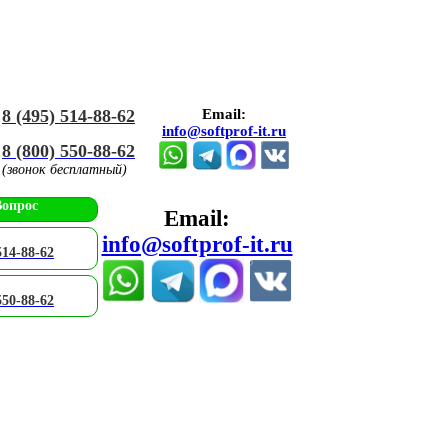
8 (495) 514-88-62
Email:
info@softprof-it.ru
8 (800) 550-88-62
(звонок бесплатный)
Вопрос
Email:
info@softprof-it.ru
514-88-62
550-88-62