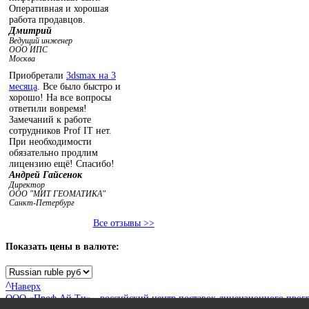
Оперативная и хорошая
работа продавцов.
Дмитрий
Ведущий инженер
ООО ИПС
Москва
Приобретали
3dsmax на 3
месяца
. Все было быстро и
хорошо! На все вопросы
ответили вовремя!
Замечаний к работе
сотрудников Prof IT нет.
При необходимости
обязательно продлим
лицензию ещё! Спасибо!
Андрей Гайсенок
Директор
ООО "МИТ ГЕОМАТИКА"
Санкт-Петербург
Все отзывы >>
Показать
цены в валюте:
^
Наверх
ООО «Проф Ай Ти» - российский центр поставок лицензионного прог