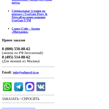
почта.
Специальные условия на
переход с UserGate Proxy &
Firewall на новое решение
UserGate UTM
Смарт-Софт - Акция
«Миграция»
Прием
заказов
8 (800) 550-88-62
(звонок по РФ бесплатный)
8 (495) 514-88-62
(Для звонков из Москвы)
Email:
info@softprof-it.ru
ЗАКАЗАТЬ / СПРОСИТЬ
ЧАТ С ОПЕРАТОРОМ