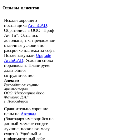
Отзывы
клиентов
Искали хорошего
поставщика
ArchiCAD
.
Обратились в ООО "Проф
Ай Ти". Остались
довольны, т.к. предложили
отличные условия по
рассрочке платежа за софт.
Позже закупали
Upgrade
ArchiCAD
. Условия снова
порадовали. Планируем
дальнейшее
сотрудничество.
Алексей
Руководитель группы
архитекторов
ООО "Инженерное бюро
Феликова Д.А."
г. Новосибирск
Сравнительно хорошие
цены на
Автокад
(благодаря имеющийся на
данный момент скидке
лучшие, насколько могу
судить). Удобный и
информативный сайт.